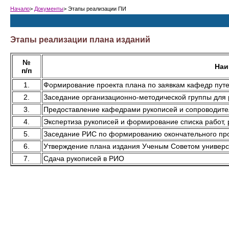
Начало
>
Документы
> Этапы реализации ПИ
Этапы реализации плана изданий
№
Наи
п/п
1.
Формирование проекта плана по заявкам кафедр пут
2.
Заседание организационно-методической группы для
3.
Предоставление кафедрами рукописей и сопроводите
4.
Экспертиза рукописей и формирование списка работ,
5.
Заседание РИС по формированию окончательного про
6.
Утверждение плана издания Ученым Советом универс
7.
Сдача рукописей в РИО