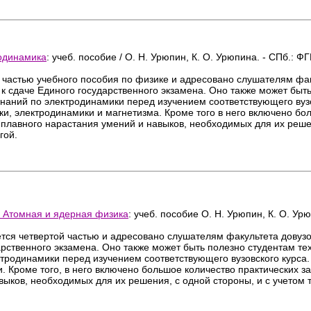
родинамика
: учеб. пособие / О. Н. Урюпин, К. О. Урюпина. - СПб.: 
 частью учебного пособия по физике и адресовано слушателям фак
к сдаче Единого государственного экзамена. Оно также может быть
знаний по электродинамики перед изучением соответствующего вузо
ки, электродинамики и магнетизма. Кроме того в него включено бо
 плавного нарастания умений и навыков, необходимых для их решен
гой.
а. Атомная и ядерная физика
: учеб. пособие О. Н. Урюпин, К. О. У
тся четвертой частью и адресовано слушателям факультета довузо
арственного экзамена. Оно также может быть полезно студентам тех
ктродинамики перед изучением соответствующего вузовского курса.
. Кроме того, в него включено большое количество практических з
ыков, необходимых для их решения, с одной стороны, и с учетом т