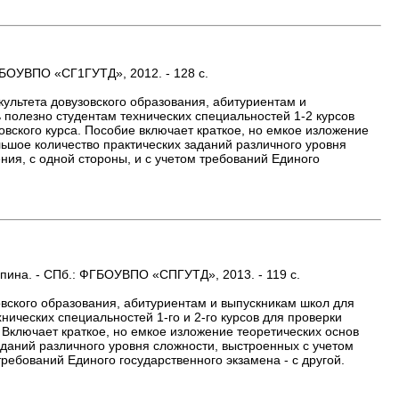
ФГБОУВПО «СГ1ГУТД», 2012. - 128 с.
ультета довузовского образования, абитуриентам и
 полезно студентам технических специальностей 1-2 курсов
вского курса. Пособие включает краткое, но емкое изложение
льшое количество практических заданий различного уровня
ия, с одной стороны, и с учетом требований Единого
рюпина. - СПб.: ФГБОУВПО «СПГУТД», 2013. - 119 с.
вского образования, абитуриентам и выпускникам школ для
нических специальностей 1-го и 2-го курсов для проверки
 Включает краткое, но емкое изложение теоретических основ
аданий различного уровня сложности, выстроенных с учетом
ребований Единого государственного экзамена - с другой.