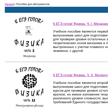
Начало
> Пособия для абитуриентов
К ЕГЭ готов! Физика. Ч. I. Механик
Учебное пособие является первой
выпускникам школ для подготовки 
для проверки уровня остаточных 
теоретических основ механики и п
выстроенных с учетом плавного н
экзамена, с другой.
К ЕГЭ готов! Физика. Ч. II. Моле
Учебное пособие является второй
выпускникам школ для подготовки 
курсов для проверки уровня оста
краткое, но емкое изложение тео
различного уровня сложности, вы
требований Единого государственн