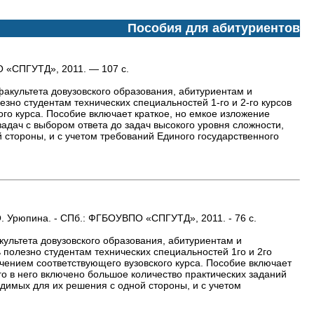
Пособия для абитуриентов
О «СПГУТД», 2011. — 107 с.
акультета довузовского образования, абитуриентам и
езно студентам технических специальностей 1-го и 2-го курсов
го курса. Пособие включает краткое, но емкое изложение
адач с выбором ответа до задач высокого уровня сложности,
 стороны, и с учетом требований Единого государственного
. О. Урюпина. - СПб.: ФГБОУВПО «СПГУТД», 2011. - 76 с.
ультета довузовского образования, абитуриентам и
 полезно студентам технических специальностей 1го и 2го
чением соответствующего вузовского курса. Пособие включает
о в него включено большое количество практических заданий
димых для их решения с одной стороны, и с учетом