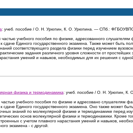
а
: учеб. пособие / О. Н. Урюпин, К. О. Урюпина. — СПб.: ФГБОУВП
 частью учебного пособия по физике, адресованного слушателям ф
к сдаче Единого государственного экзамена. Также может быть пол
знаний соответствующего раздела физики перед изучением вузовско
рактические задания различного уровня сложности от простейших з
арастания умений и навыков, необходимых для их решения с одной
кулярная физика и термодинамика
: учеб. пособие / О. Н. Урюпин, К
 частью учебного пособия по физике и адресовано слушателям фак
к сдаче Единого государственного экзамена. Оно также может быть
точных знаний по молекулярной физике и термодинамике перед изу
ретических основ молекулярной физики и термодинамики. Кроме тог
строенных с учетом плавного нарастания умений и навыков, необхо
ого экзамена - с другой.